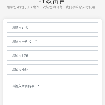
在线留言
司
如果您对我们任何建议，欢迎您的留言，我们会给您及时反馈！
介
绍
联
系
我
们