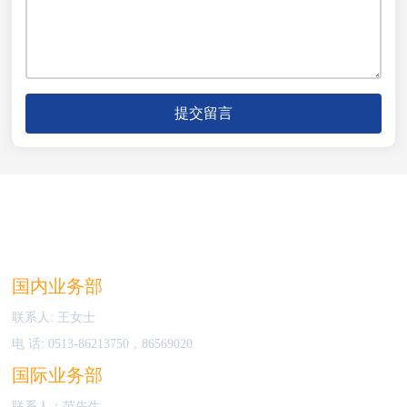
提交留言
国内业务部
联系人: 王女士
电 话:
0513-86213750
，
86569020
国际业务部
联系人：范先生